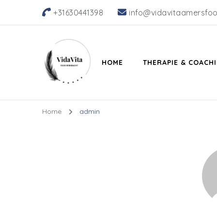
+31630441398
info@vidavitaamersfoor
HOME
THERAPIE & COACH
Home
admin