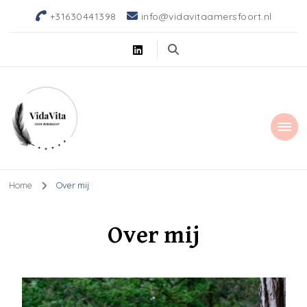
+31630441398
info@vidavitaamersfoort.nl
Home
Over mij
Over mij