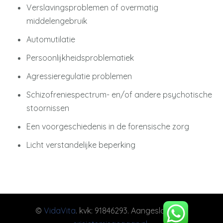
Verslavingsproblemen of overmatig
middelengebruik
Automutilatie
Persoonlijkheidsproblematiek
Agressieregulatie problemen
Schizofreniespectrum- en/of andere psychotische
stoornissen
Een voorgeschiedenis in de forensische zorg
Licht verstandelijke beperking
©
VidaVita
. kvk: 91846293. Aangesloten bij